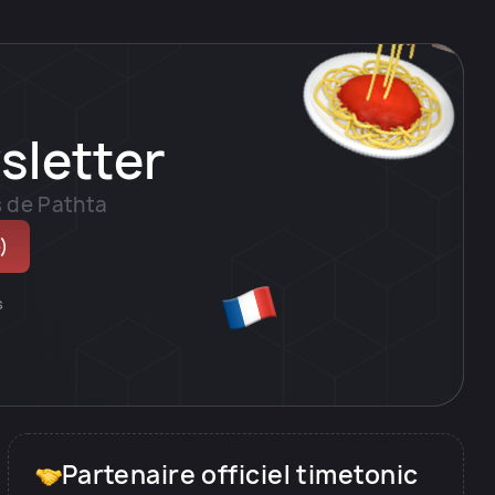
sletter
s de Pathta
s
Partenaire officiel timetonic