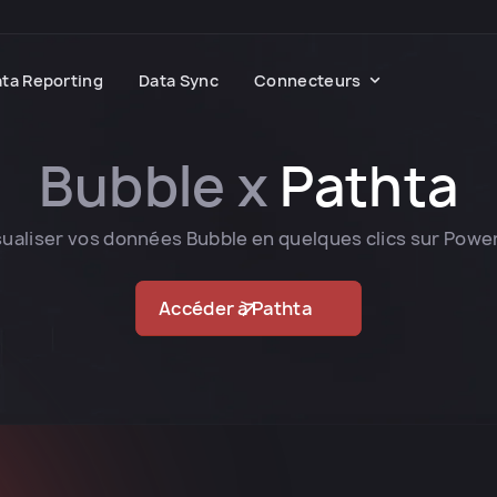
ta Reporting
Data Sync
Connecteurs
Bubble x
Pathta
sualiser vos données Bubble en quelques clics sur Power
Accéder à Pathta